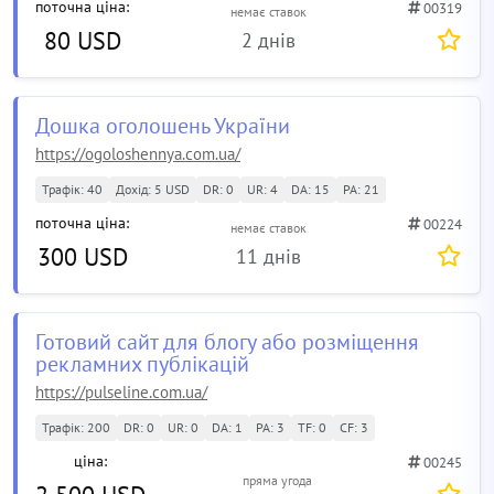
поточна ціна:
00319
немає ставок
80 USD
2 днів
Дошка оголошень України
https://ogoloshennya.com.ua/
Трафік: 40
Дохід: 5 USD
DR: 0
UR: 4
DA: 15
PA: 21
поточна ціна:
00224
немає ставок
300 USD
11 днів
Готовий сайт для блогу або розміщення
рекламних публікацій
https://pulseline.com.ua/
Трафік: 200
DR: 0
UR: 0
DA: 1
PA: 3
TF: 0
CF: 3
ціна:
00245
пряма угода