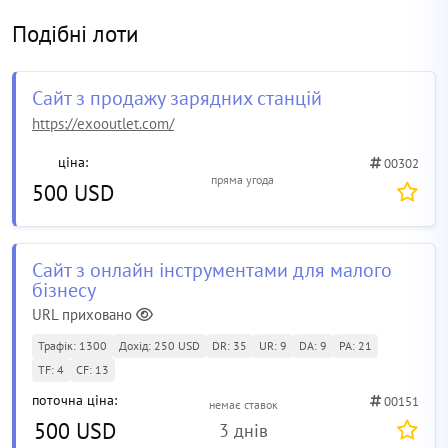
Подібні лоти
Сайт з продажу зарядних станцій
https://exooutlet.com/
ціна:
00302
пряма угода
500 USD
Сайт з онлайн інструментами для малого
бізнесу
URL приховано
Трафік: 1300
Дохід: 250 USD
DR: 35
UR: 9
DA: 9
PA: 21
TF: 4
CF: 13
поточна ціна:
00151
немає ставок
500 USD
3 днів