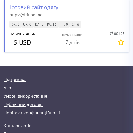
Готовий сайт одягу
https://drft.online
DR: 0
UR: 0
DA: 1
PA: 11
TF: 0
CF: 6
поточна ціна:
00163
немає ставок
5 USD
7 днів
Підтримка
Блог
Умови використання
Публічний договір
Політика конфіденційності
Каталог лотів