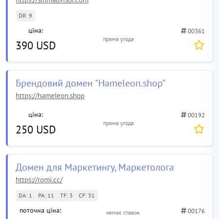
DR: 9
ціна:
00361
пряма угода
390 USD
Брендовий домен "Hameleon.shop"
https://hameleon.shop
ціна:
00192
пряма угода
250 USD
Домен для Маркетингу, Маркетолога
https://romi.cc/
DA: 1
PA: 11
TF: 3
CF: 31
поточна ціна:
00176
немає ставок