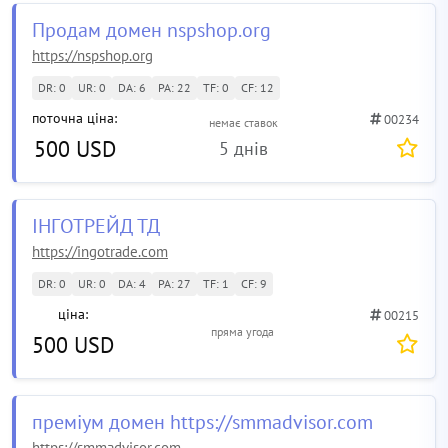
Продам домен nspshop.org
https://nspshop.org
DR: 0
UR: 0
DA: 6
PA: 22
TF: 0
CF: 12
поточна ціна:
00234
немає ставок
500 USD
5 днів
ІНГОТРЕЙД ТД
https://ingotrade.com
DR: 0
UR: 0
DA: 4
PA: 27
TF: 1
CF: 9
ціна:
00215
пряма угода
500 USD
преміум домен https://smmadvisor.com
https://smmadvisor.com