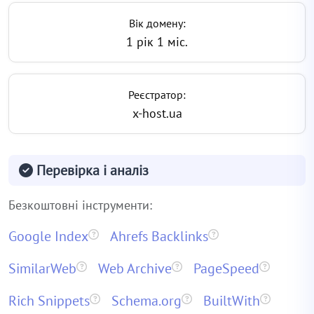
Вік домену:
1 рік 1 міс.
Реєстратор:
x-host.ua
Перевірка і аналіз
Безкоштовні інструменти:
Google Index
Ahrefs Backlinks
SimilarWeb
Web Archive
PageSpeed
Rich Snippets
Schema.org
BuiltWith