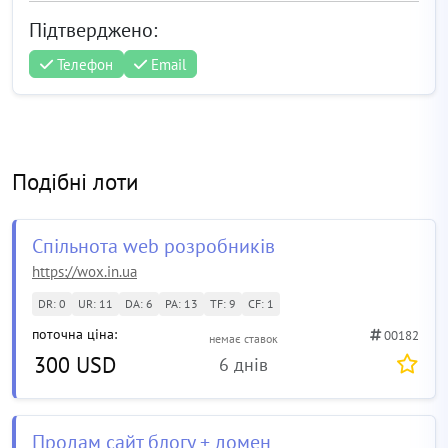
Підтверджено:
Телефон
Email
Подібні лоти
Спільнота web розробників
https://wox.in.ua
DR: 0
UR: 11
DA: 6
PA: 13
TF: 9
CF: 1
поточна ціна:
00182
немає ставок
300 USD
6 днів
Продам сайт блогу + домен