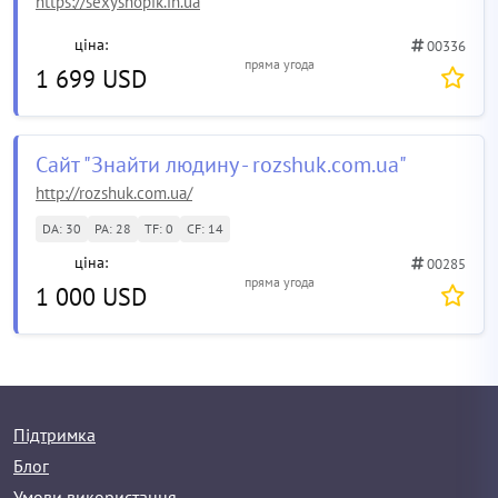
https://sexyshopik.in.ua
ціна:
00336
пряма угода
1 699 USD
Сайт "Знайти людину - rozshuk.com.ua"
http://rozshuk.com.ua/
DA: 30
PA: 28
TF: 0
CF: 14
ціна:
00285
пряма угода
1 000 USD
Підтримка
Блог
Умови використання