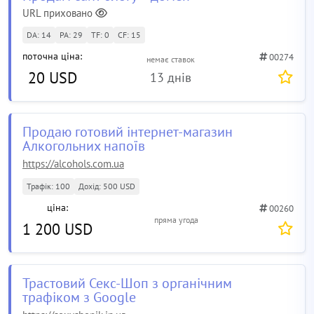
URL приховано
DA: 14
PA: 29
TF: 0
CF: 15
поточна ціна:
00274
немає ставок
20 USD
13 днів
Продаю готовий інтернет-магазин
Алкогольних напоїв
https://alcohols.com.ua
Трафік: 100
Дохід: 500 USD
ціна:
00260
пряма угода
1 200 USD
Трастовий Секс-Шоп з органічним
трафіком з Google