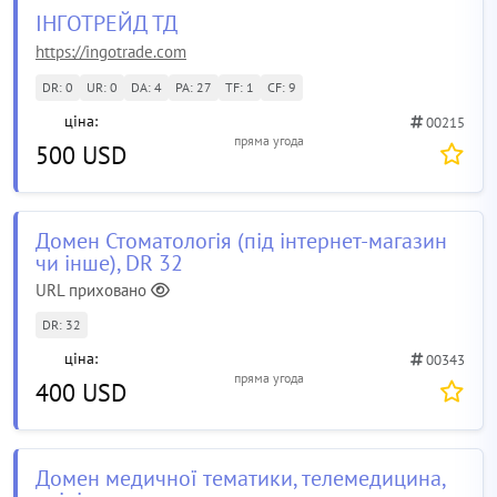
ІНГОТРЕЙД ТД
https://ingotrade.com
DR: 0
UR: 0
DA: 4
PA: 27
TF: 1
CF: 9
ціна:
00215
пряма угода
500 USD
Домен Стоматологія (під інтернет-магазин
чи інше), DR 32
URL приховано
DR: 32
ціна:
00343
пряма угода
400 USD
Домен медичної тематики, телемедицина,