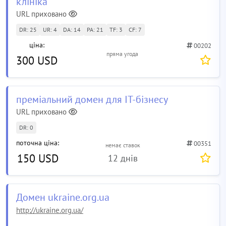
клініка
URL приховано
DR: 25
UR: 4
DA: 14
PA: 21
TF: 3
CF: 7
ціна:
00202
пряма угода
300 USD
преміальний домен для IT-бізнесу
URL приховано
DR: 0
поточна ціна:
00351
немає ставок
150 USD
12 днів
Домен ukraine.org.ua
http://ukraine.org.ua/