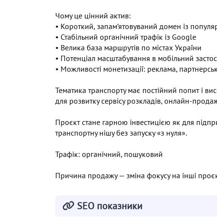
Чому це цінний актив:
• Короткий, запам’ятовуваний домен із попул
• Стабільний органічний трафік із Google
• Велика база маршрутів по містах України
• Потенціал масштабування в мобільний засто
• Можливості монетизації: реклама, партнерсь
Тематика транспорту має постійний попит і ви
для розвитку сервісу розкладів, онлайн-продаж
Проєкт стане гарною інвестицією як для підпри
транспортну нішу без запуску «з нуля».
Трафік: органічний, пошуковий
Причина продажу — зміна фокусу на інші проєк
SEO показники