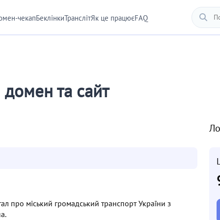
омен-чекап
Беклінки
Трансліт
Як це працює
FAQ
 домен та сайт
Ло
л про міський громадський транспорт України з
a.