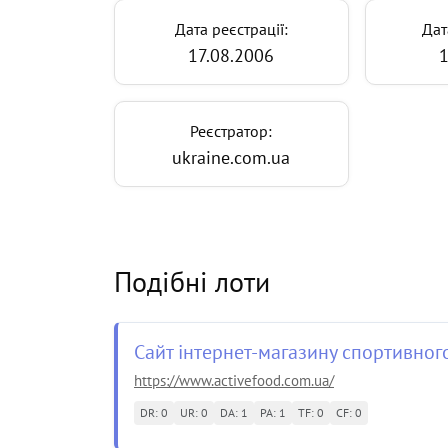
Дата реєстрації:
Дат
17.08.2006
1
Реєстратор:
ukraine.com.ua
Подібні лоти
Сайт інтернет-магазину спортивног
https://www.activefood.com.ua/
DR: 0
UR: 0
DA: 1
PA: 1
TF: 0
CF: 0