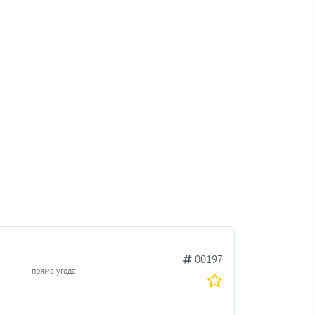
00197
пряма угода