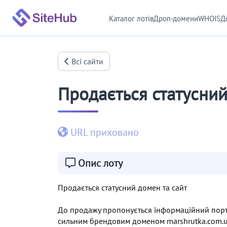
Каталог лотів
Дроп-домени
WHOIS
Д
Всі сайти
Продається статусний
URL приховано
Опис лоту
Продається статусний домен та сайт
До продажу пропонується інформаційний порта
сильним брендовим доменом marshrutka.com.u