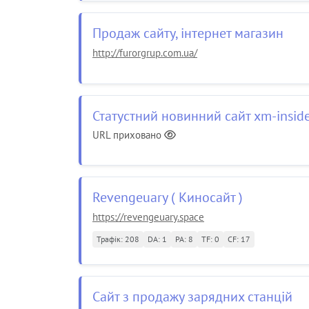
Продаж сайту, інтернет магазин
http://furorgrup.com.ua/
Статустний новинний сайт xm-insid
URL приховано
Revengeuary ( Киносайт )
https://revengeuary.space
Трафік: 208
DA: 1
PA: 8
TF: 0
CF: 17
Сайт з продажу зарядних станцій