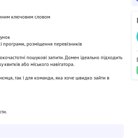
ярним ключовим словом
сунок
кі програми, розміщення перевізників
сокочастотні пошукові запити. Домен ідеально підходить
у квитків або міського навігатора.
ємця, так і для команди, яка хоче швидко зайти в
ти.