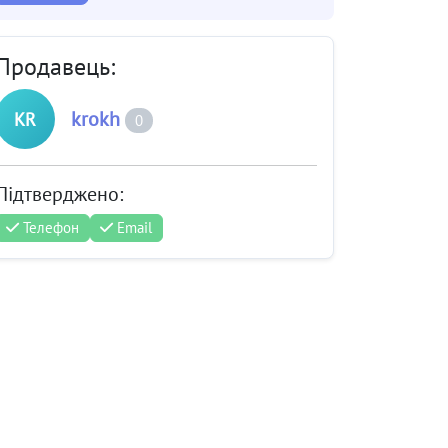
Продавець:
krokh
KR
0
Підтверджено:
Телефон
Email